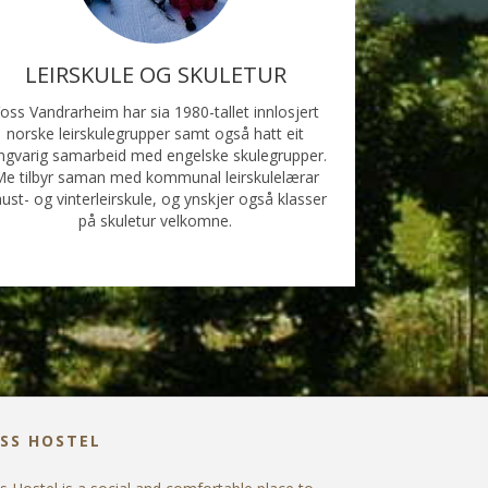
LEIRSKULE OG SKULETUR
oss Vandrarheim har sia 1980-tallet innlosjert
norske leirskulegrupper samt også hatt eit
ngvarig samarbeid med engelske skulegrupper.
e tilbyr saman med kommunal leirskulelærar
ust- og vinterleirskule, og ynskjer også klasser
på skuletur velkomne.
SS HOSTEL