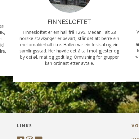
FINNESLOFTET
ss!
V
Finnesloftet er ein hall frå 1295. Medan i alt 28
ls,
norske stavkyrkjer er bevart, står det att berre ein
et.
la
mellomalderhall i tre. Hallen var ein festsal og ein
id
M
samlingsstad. Her høvde det å ta i mot gjester og
dre,
ha
by dei øl, mat og godt lag. Omvisning for grupper
kan ordnast etter avtale.
LINKS
VO