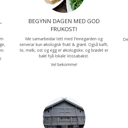
,
BEGYNN DAGEN MED GOD
FRUKOST!
0m
Me samarbeidar tett med Finnegarden og
De
ge,
serverar kun økologisk frukt & grønt. Også kaffi,
en.
te, melk, ost og egg er økologiske, og brødet er
bakt hjå lokale Vossabakst.
l
Vel bekomme!